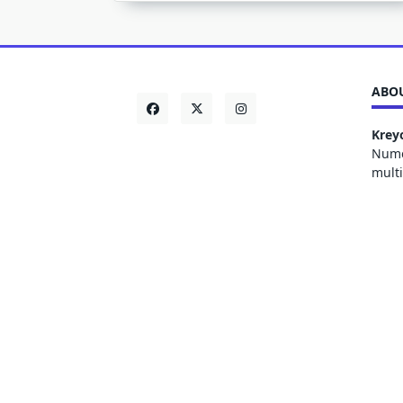
ABOU
Krey
Numer
mult