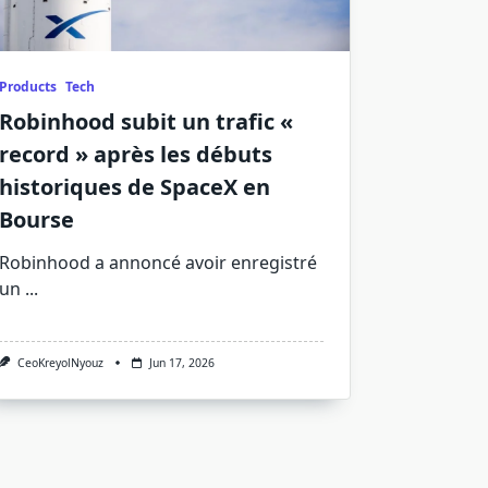
Products
Tech
Robinhood subit un trafic «
record » après les débuts
historiques de SpaceX en
Bourse
Robinhood a annoncé avoir enregistré
un
...
CeoKreyolNyouz
Jun 17, 2026