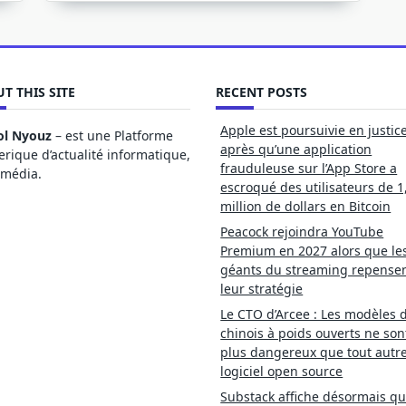
T THIS SITE
RECENT POSTS
Apple est poursuivie en justic
ol Nyouz
– est une Platforme
après qu’une application
ique d’actualité informatique,
frauduleuse sur l’App Store a
imédia.
escroqué des utilisateurs de 1
million de dollars en Bitcoin
Peacock rejoindra YouTube
Premium en 2027 alors que le
géants du streaming repense
leur stratégie
Le CTO d’Arcee : Les modèles d
chinois à poids ouverts ne son
plus dangereux que tout autr
logiciel open source
Substack affiche désormais qu