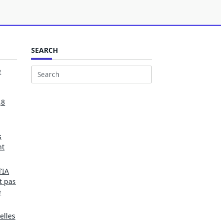
SEARCH
e
Search
for:
,8
s
nt
’IA
t pas
e
elles