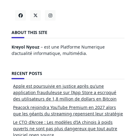
ABOUT THIS SITE
Kreyol Nyouz
– est une Platforme Numerique
d’actualité informatique, multimédia.
RECENT POSTS
Apple est poursuivie en justice après qu’une
application frauduleuse sur l’App Store a escroqué
des utilisateurs de 1,8 million de dollars en Bitcoin
Peacock rejoindra YouTube Premium en 2027 alors
que les géants du streaming repensent leur stratégie
Le CTO d’Arcee : Les modèles d’IA chinois à poids
ouverts ne sont pas plus dangereux que tout autre
logiciel open source