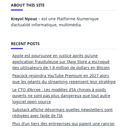
ABOUT THIS SITE
Kreyol Nyouz
– est une Platforme Numerique
d’actualité informatique, multimédia.
RECENT POSTS
Apple est poursuivie en justice après qu’une
application frauduleuse sur l’App Store a escroqué
des utilisateurs de 1,8 million de dollars en Bitcoin
Peacock rejoindra YouTube Premium en 2027 alors
que les géants du streaming repensent leur stratégie
Le CTO d’Arcee : Les modèles d’IA chinois à poids
ouverts ne sont pas plus dangereux que tout autre
logiciel open source
Substack affiche désormais quelles newsletters sont
rédigées avec l’aide de l’IA
Plus d’un tiers des entreprises qui paient une rançon