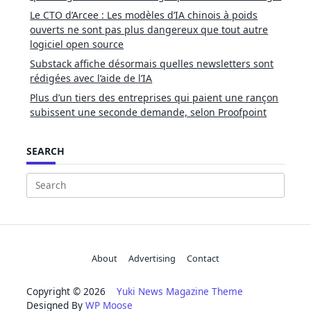
Le CTO d’Arcee : Les modèles d’IA chinois à poids
ouverts ne sont pas plus dangereux que tout autre
logiciel open source
Substack affiche désormais quelles newsletters sont
rédigées avec l’aide de l’IA
Plus d’un tiers des entreprises qui paient une rançon
subissent une seconde demande, selon Proofpoint
SEARCH
Search
for:
About
Advertising
Contact
Copyright © 2026
Yuki News Magazine Theme
Designed By
WP Moose