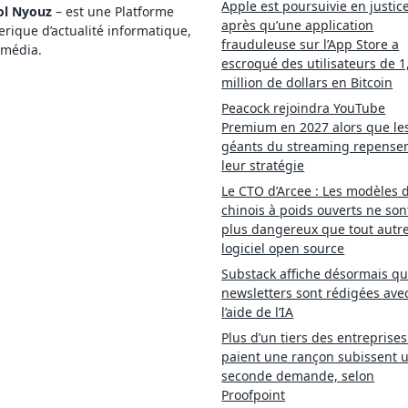
Apple est poursuivie en justic
ol Nyouz
– est une Platforme
après qu’une application
ique d’actualité informatique,
frauduleuse sur l’App Store a
imédia.
escroqué des utilisateurs de 1
million de dollars en Bitcoin
Peacock rejoindra YouTube
Premium en 2027 alors que le
géants du streaming repense
leur stratégie
Le CTO d’Arcee : Les modèles d
chinois à poids ouverts ne son
plus dangereux que tout autr
logiciel open source
Substack affiche désormais qu
newsletters sont rédigées ave
l’aide de l’IA
Plus d’un tiers des entreprises
paient une rançon subissent 
seconde demande, selon
Proofpoint