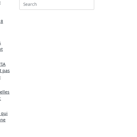
e
Search
for:
,8
s
nt
’IA
t pas
e
elles
c
 qui
une