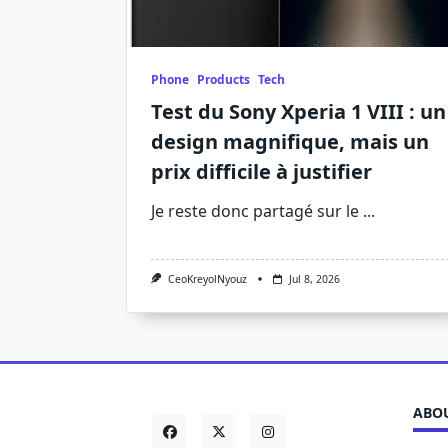
Phone
Products
Tech
Test du Sony Xperia 1 VIII : un
design magnifique, mais un
prix difficile à justifier
Je reste donc partagé sur le
...
CeoKreyolNyouz
Jul 8, 2026
ABOU