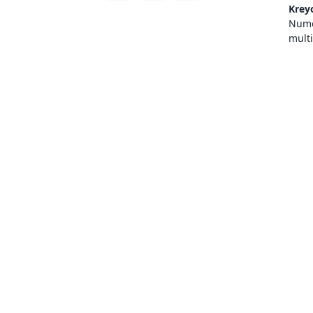
Krey
Numer
mult