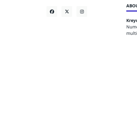
ABOU
Krey
Numer
mult