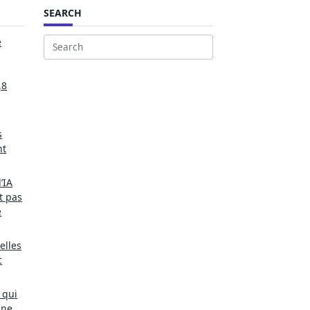
SEARCH
e
Search
for:
,8
s
nt
’IA
t pas
e
elles
c
 qui
une