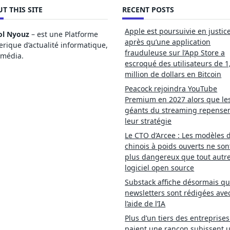
T THIS SITE
RECENT POSTS
Apple est poursuivie en justic
ol Nyouz
– est une Platforme
après qu’une application
ique d’actualité informatique,
frauduleuse sur l’App Store a
imédia.
escroqué des utilisateurs de 1
million de dollars en Bitcoin
Peacock rejoindra YouTube
Premium en 2027 alors que le
géants du streaming repense
leur stratégie
Le CTO d’Arcee : Les modèles d
chinois à poids ouverts ne son
plus dangereux que tout autr
logiciel open source
Substack affiche désormais qu
newsletters sont rédigées ave
l’aide de l’IA
Plus d’un tiers des entreprises
paient une rançon subissent 