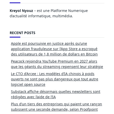
Kreyol Nyouz
– est une Platforme Numerique
d’actualité informatique, multimédia.
RECENT POSTS
Apple est poursuivie en justice après qu’une
application frauduleuse sur l’App Store a escroqué
des utilisateurs de 1,8 million de dollars en Bitcoin
Peacock rejoindra YouTube Premium en 2027 alors
que les géants du streaming repensent leur stratégie
Le CTO d’Arcee : Les modèles d’IA chinois à poids
ouverts ne sont pas plus dangereux que tout autre
logiciel open source
Substack affiche désormais quelles newsletters sont
rédigées avec l’aide de l’IA
Plus d’un tiers des entreprises qui paient une rançon
subissent une seconde demande, selon Proofpoint