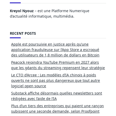
Kreyol Nyouz
– est une Platforme Numerique
d’actualité informatique, multimédia.
RECENT POSTS
Apple est poursuivie en justice après qu’une
application frauduleuse sur l’App Store a escroqué
des utilisateurs de 1,8 million de dollars en Bitcoin
Peacock rejoindra YouTube Premium en 2027 alors
que les géants du streaming repensent leur stratégie
Le CTO d’Arcee : Les modèles d’IA chinois à poids
ouverts ne sont pas plus dangereux que tout autre
logiciel open source
Substack affiche désormais quelles newsletters sont
rédigées avec l’aide de l’IA
Plus d’un tiers des entreprises qui paient une rançon
subissent une seconde demande, selon Proofpoint