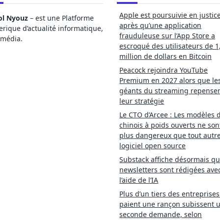
Apple est poursuivie en justic
ol Nyouz
– est une Platforme
après qu’une application
ique d’actualité informatique,
frauduleuse sur l’App Store a
imédia.
escroqué des utilisateurs de 1
million de dollars en Bitcoin
Peacock rejoindra YouTube
Premium en 2027 alors que le
géants du streaming repense
leur stratégie
Le CTO d’Arcee : Les modèles d
chinois à poids ouverts ne son
plus dangereux que tout autr
logiciel open source
Substack affiche désormais qu
newsletters sont rédigées ave
l’aide de l’IA
Plus d’un tiers des entreprises
paient une rançon subissent 
seconde demande, selon