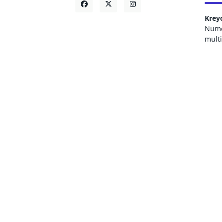
Krey
Numer
mult