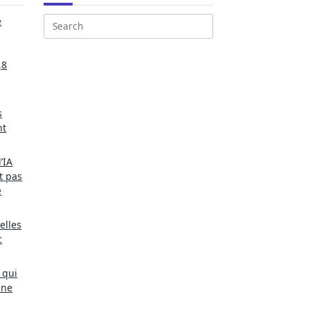
e
Search
for:
,8
s
nt
’IA
t pas
e
elles
c
 qui
une