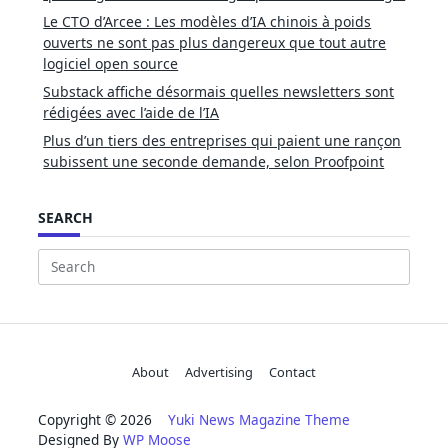
Le CTO d’Arcee : Les modèles d’IA chinois à poids
ouverts ne sont pas plus dangereux que tout autre
logiciel open source
Substack affiche désormais quelles newsletters sont
rédigées avec l’aide de l’IA
Plus d’un tiers des entreprises qui paient une rançon
subissent une seconde demande, selon Proofpoint
SEARCH
Search
for:
About
Advertising
Contact
Copyright © 2026
Yuki News Magazine Theme
Designed By
WP Moose