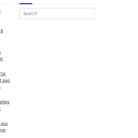
e
Search
for:
,8
s
nt
’IA
t pas
e
elles
c
 qui
une