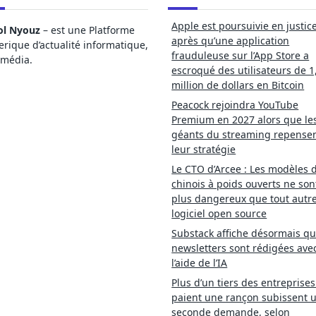
Apple est poursuivie en justic
ol Nyouz
– est une Platforme
après qu’une application
ique d’actualité informatique,
frauduleuse sur l’App Store a
imédia.
escroqué des utilisateurs de 1
million de dollars en Bitcoin
Peacock rejoindra YouTube
Premium en 2027 alors que le
géants du streaming repense
leur stratégie
Le CTO d’Arcee : Les modèles d
chinois à poids ouverts ne son
plus dangereux que tout autr
logiciel open source
Substack affiche désormais qu
newsletters sont rédigées ave
l’aide de l’IA
Plus d’un tiers des entreprises
paient une rançon subissent 
seconde demande, selon