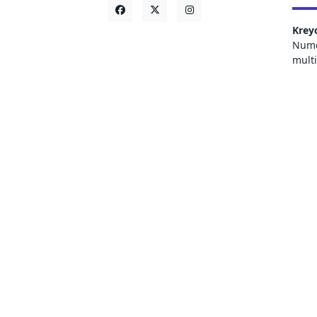
Krey
Numer
mult