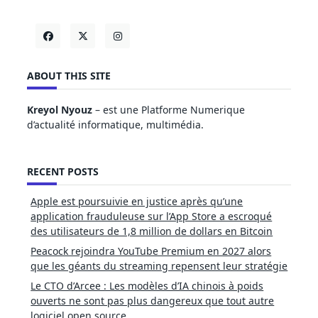
ABOUT THIS SITE
Kreyol Nyouz
– est une Platforme Numerique
d’actualité informatique, multimédia.
RECENT POSTS
Apple est poursuivie en justice après qu’une
application frauduleuse sur l’App Store a escroqué
des utilisateurs de 1,8 million de dollars en Bitcoin
Peacock rejoindra YouTube Premium en 2027 alors
que les géants du streaming repensent leur stratégie
Le CTO d’Arcee : Les modèles d’IA chinois à poids
ouverts ne sont pas plus dangereux que tout autre
logiciel open source