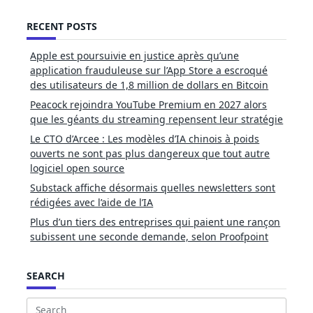
RECENT POSTS
Apple est poursuivie en justice après qu’une
application frauduleuse sur l’App Store a escroqué
des utilisateurs de 1,8 million de dollars en Bitcoin
Peacock rejoindra YouTube Premium en 2027 alors
que les géants du streaming repensent leur stratégie
Le CTO d’Arcee : Les modèles d’IA chinois à poids
ouverts ne sont pas plus dangereux que tout autre
logiciel open source
Substack affiche désormais quelles newsletters sont
rédigées avec l’aide de l’IA
Plus d’un tiers des entreprises qui paient une rançon
subissent une seconde demande, selon Proofpoint
SEARCH