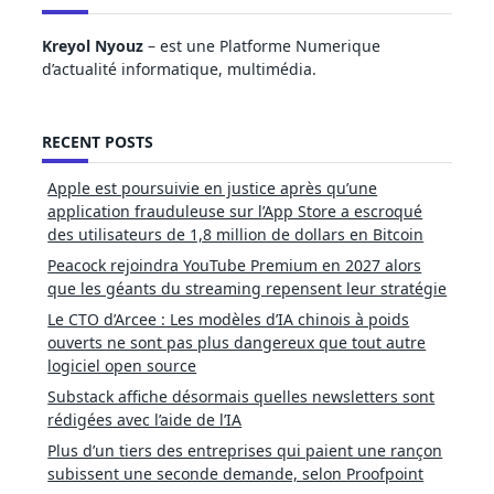
Kreyol Nyouz
– est une Platforme Numerique
d’actualité informatique, multimédia.
RECENT POSTS
Apple est poursuivie en justice après qu’une
application frauduleuse sur l’App Store a escroqué
des utilisateurs de 1,8 million de dollars en Bitcoin
Peacock rejoindra YouTube Premium en 2027 alors
que les géants du streaming repensent leur stratégie
Le CTO d’Arcee : Les modèles d’IA chinois à poids
ouverts ne sont pas plus dangereux que tout autre
logiciel open source
Substack affiche désormais quelles newsletters sont
rédigées avec l’aide de l’IA
Plus d’un tiers des entreprises qui paient une rançon
subissent une seconde demande, selon Proofpoint