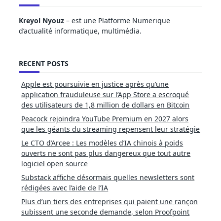
Kreyol Nyouz
– est une Platforme Numerique
d’actualité informatique, multimédia.
RECENT POSTS
Apple est poursuivie en justice après qu’une
application frauduleuse sur l’App Store a escroqué
des utilisateurs de 1,8 million de dollars en Bitcoin
Peacock rejoindra YouTube Premium en 2027 alors
que les géants du streaming repensent leur stratégie
Le CTO d’Arcee : Les modèles d’IA chinois à poids
ouverts ne sont pas plus dangereux que tout autre
logiciel open source
Substack affiche désormais quelles newsletters sont
rédigées avec l’aide de l’IA
Plus d’un tiers des entreprises qui paient une rançon
subissent une seconde demande, selon Proofpoint