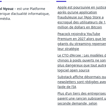
Apple est poursuivie en justic
ol Nyouz
– est une Platforme
après qu’une application
ique d’actualité informatique,
frauduleuse sur l’App Store a
imédia.
escroqué des utilisateurs de 1
million de dollars en Bitcoin
Peacock rejoindra YouTube
Premium en 2027 alors que le
géants du streaming repense
leur stratégie
Le CTO d’Arcee : Les modèles d
chinois à poids ouverts ne son
plus dangereux que tout autr
logiciel open source
Substack affiche désormais qu
newsletters sont rédigées ave
l’aide de l’IA
Plus d’un tiers des entreprises
paient une rançon subissent 
seconde demande, selon