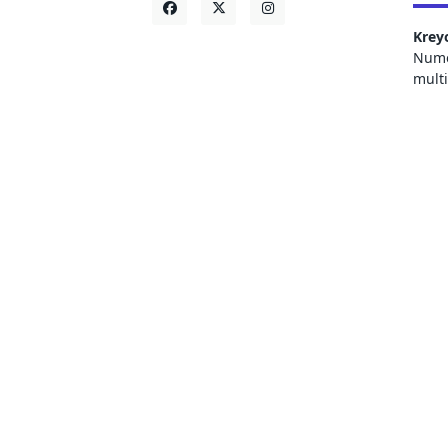
Krey
Numer
mult