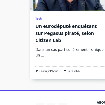
Tech
Un eurodéputé enquêtant
sur Pegasus piraté, selon
Citizen Lab
Dans un cas particulièrement ironique,
un
...
CeoKreyolNyouz
Jul 3, 2026
ABOU