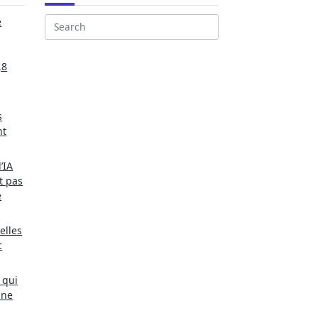
e
Search
for:
,8
s
nt
’IA
t pas
e
elles
c
 qui
une