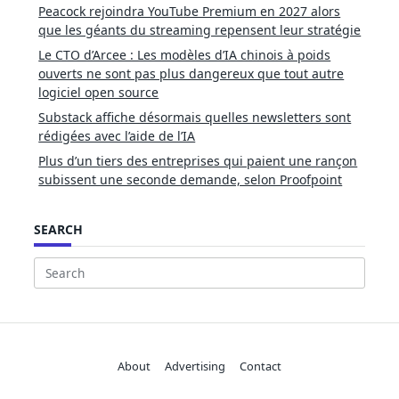
Peacock rejoindra YouTube Premium en 2027 alors
que les géants du streaming repensent leur stratégie
Le CTO d’Arcee : Les modèles d’IA chinois à poids
ouverts ne sont pas plus dangereux que tout autre
logiciel open source
Substack affiche désormais quelles newsletters sont
rédigées avec l’aide de l’IA
Plus d’un tiers des entreprises qui paient une rançon
subissent une seconde demande, selon Proofpoint
SEARCH
Search
for:
About
Advertising
Contact