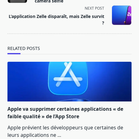
subtitle
caméra selfie
screen-
NEXT POST
reader-
L’application Zelle disparaît, mais Zelle survit
text">Page</span>
?
RELATED POSTS
Apple va supprimer certaines applications « de
faible qualité » de l’App Store
Apple prévient les développeurs que certaines de
leurs applications ne
...