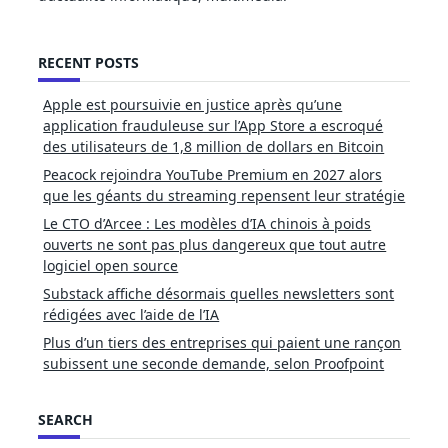
RECENT POSTS
Apple est poursuivie en justice après qu’une
application frauduleuse sur l’App Store a escroqué
des utilisateurs de 1,8 million de dollars en Bitcoin
Peacock rejoindra YouTube Premium en 2027 alors
que les géants du streaming repensent leur stratégie
Le CTO d’Arcee : Les modèles d’IA chinois à poids
ouverts ne sont pas plus dangereux que tout autre
logiciel open source
Substack affiche désormais quelles newsletters sont
rédigées avec l’aide de l’IA
Plus d’un tiers des entreprises qui paient une rançon
subissent une seconde demande, selon Proofpoint
SEARCH