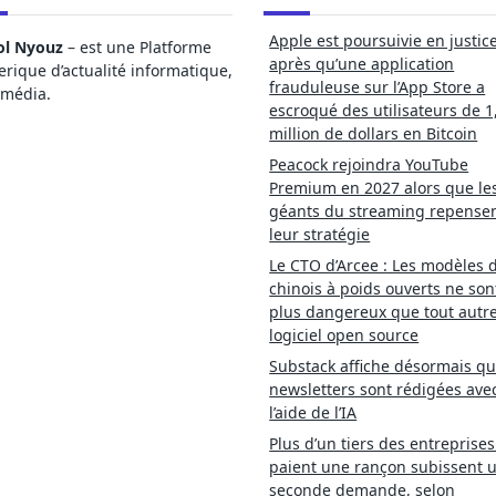
Apple est poursuivie en justic
ol Nyouz
– est une Platforme
après qu’une application
ique d’actualité informatique,
frauduleuse sur l’App Store a
imédia.
escroqué des utilisateurs de 1
million de dollars en Bitcoin
Peacock rejoindra YouTube
Premium en 2027 alors que le
géants du streaming repense
leur stratégie
Le CTO d’Arcee : Les modèles d
chinois à poids ouverts ne son
plus dangereux que tout autr
logiciel open source
Substack affiche désormais qu
newsletters sont rédigées ave
l’aide de l’IA
Plus d’un tiers des entreprises
paient une rançon subissent 
seconde demande, selon