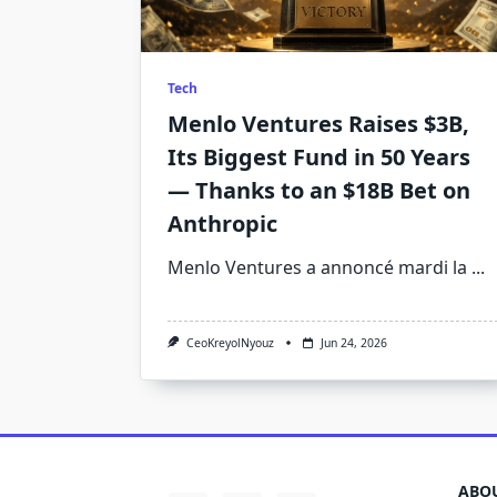
Tech
Menlo Ventures Raises $3B,
Its Biggest Fund in 50 Years
— Thanks to an $18B Bet on
Anthropic
Menlo Ventures a annoncé mardi la
...
CeoKreyolNyouz
Jun 24, 2026
ABOU