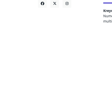
Krey
Numer
mult