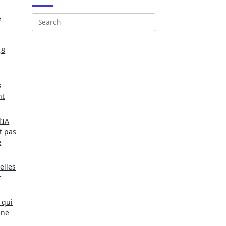
e
Search
for:
,8
s
nt
’IA
t pas
e
elles
c
 qui
une