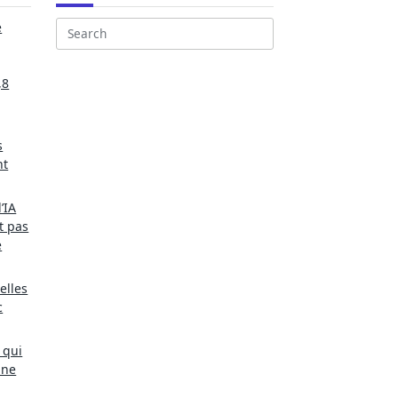
e
Search
for:
,8
s
nt
’IA
t pas
e
elles
c
 qui
une