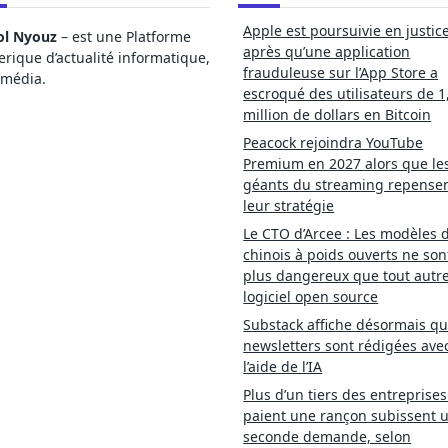
Apple est poursuivie en justic
ol Nyouz
– est une Platforme
après qu’une application
ique d’actualité informatique,
frauduleuse sur l’App Store a
imédia.
escroqué des utilisateurs de 1
million de dollars en Bitcoin
Peacock rejoindra YouTube
Premium en 2027 alors que le
géants du streaming repense
leur stratégie
Le CTO d’Arcee : Les modèles d
chinois à poids ouverts ne son
plus dangereux que tout autr
logiciel open source
Substack affiche désormais qu
newsletters sont rédigées ave
l’aide de l’IA
Plus d’un tiers des entreprises
paient une rançon subissent 
seconde demande, selon