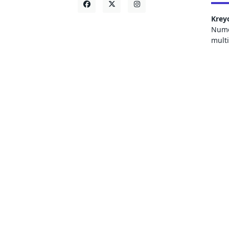
Krey
Numer
mult