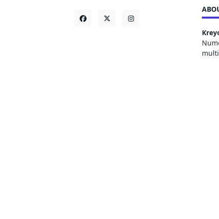
ABOU
Krey
Numer
mult