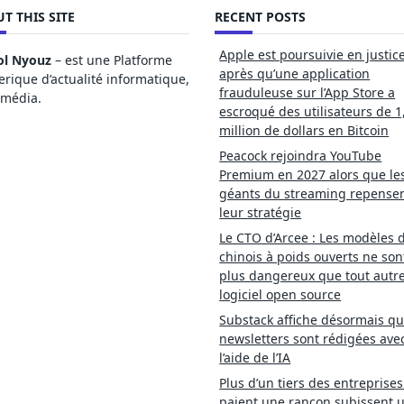
T THIS SITE
RECENT POSTS
Apple est poursuivie en justic
ol Nyouz
– est une Platforme
après qu’une application
ique d’actualité informatique,
frauduleuse sur l’App Store a
imédia.
escroqué des utilisateurs de 1
million de dollars en Bitcoin
Peacock rejoindra YouTube
Premium en 2027 alors que le
géants du streaming repense
leur stratégie
Le CTO d’Arcee : Les modèles d
chinois à poids ouverts ne son
plus dangereux que tout autr
logiciel open source
Substack affiche désormais qu
newsletters sont rédigées ave
l’aide de l’IA
Plus d’un tiers des entreprises
paient une rançon subissent 