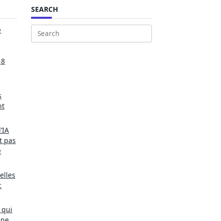
SEARCH
e
Search
for:
,8
s
nt
’IA
t pas
e
elles
c
 qui
une