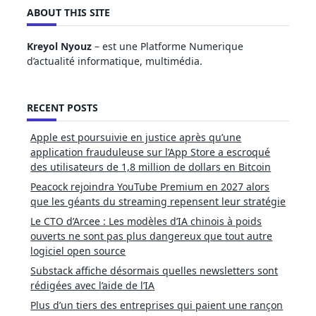
ABOUT THIS SITE
Kreyol Nyouz
– est une Platforme Numerique
d’actualité informatique, multimédia.
RECENT POSTS
Apple est poursuivie en justice après qu’une
application frauduleuse sur l’App Store a escroqué
des utilisateurs de 1,8 million de dollars en Bitcoin
Peacock rejoindra YouTube Premium en 2027 alors
que les géants du streaming repensent leur stratégie
Le CTO d’Arcee : Les modèles d’IA chinois à poids
ouverts ne sont pas plus dangereux que tout autre
logiciel open source
Substack affiche désormais quelles newsletters sont
rédigées avec l’aide de l’IA
Plus d’un tiers des entreprises qui paient une rançon