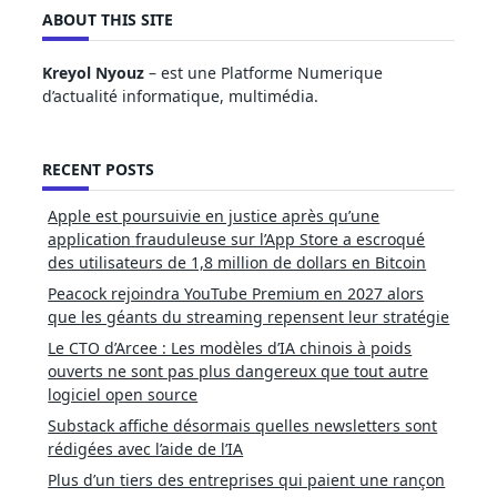
ABOUT THIS SITE
Kreyol Nyouz
– est une Platforme Numerique
d’actualité informatique, multimédia.
RECENT POSTS
Apple est poursuivie en justice après qu’une
application frauduleuse sur l’App Store a escroqué
des utilisateurs de 1,8 million de dollars en Bitcoin
Peacock rejoindra YouTube Premium en 2027 alors
que les géants du streaming repensent leur stratégie
Le CTO d’Arcee : Les modèles d’IA chinois à poids
ouverts ne sont pas plus dangereux que tout autre
logiciel open source
Substack affiche désormais quelles newsletters sont
rédigées avec l’aide de l’IA
Plus d’un tiers des entreprises qui paient une rançon