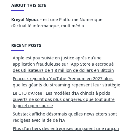
ABOUT THIS SITE
Kreyol Nyouz
– est une Platforme Numerique
d’actualité informatique, multimédia.
RECENT POSTS
Apple est poursuivie en justice après qu’une
application frauduleuse sur l’App Store a escroqué
des utilisateurs de 1,8 million de dollars en Bitcoin
Peacock rejoindra YouTube Premium en 2027 alors
que les géants du streaming repensent leur stratégie
Le CTO d’Arcee : Les modèles d’IA chinois à poids
ouverts ne sont pas plus dangereux que tout autre
logiciel open source
Substack affiche désormais quelles newsletters sont
rédigées avec l’aide de l’IA
Plus d’un tiers des entreprises qui paient une rançon