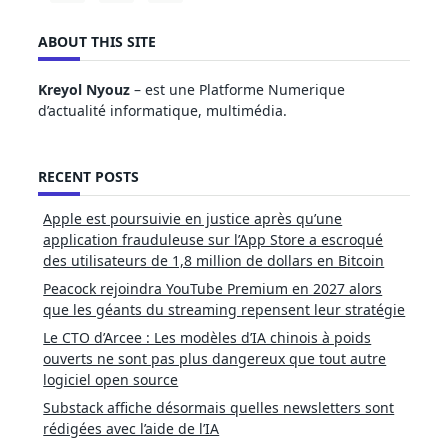
ABOUT THIS SITE
Kreyol Nyouz
– est une Platforme Numerique
d’actualité informatique, multimédia.
RECENT POSTS
Apple est poursuivie en justice après qu’une
application frauduleuse sur l’App Store a escroqué
des utilisateurs de 1,8 million de dollars en Bitcoin
Peacock rejoindra YouTube Premium en 2027 alors
que les géants du streaming repensent leur stratégie
Le CTO d’Arcee : Les modèles d’IA chinois à poids
ouverts ne sont pas plus dangereux que tout autre
logiciel open source
Substack affiche désormais quelles newsletters sont
rédigées avec l’aide de l’IA