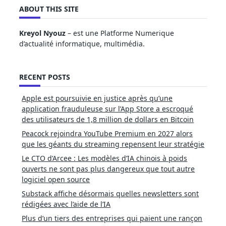
ABOUT THIS SITE
Kreyol Nyouz
– est une Platforme Numerique
d’actualité informatique, multimédia.
RECENT POSTS
Apple est poursuivie en justice après qu’une
application frauduleuse sur l’App Store a escroqué
des utilisateurs de 1,8 million de dollars en Bitcoin
Peacock rejoindra YouTube Premium en 2027 alors
que les géants du streaming repensent leur stratégie
Le CTO d’Arcee : Les modèles d’IA chinois à poids
ouverts ne sont pas plus dangereux que tout autre
logiciel open source
Substack affiche désormais quelles newsletters sont
rédigées avec l’aide de l’IA
Plus d’un tiers des entreprises qui paient une rançon