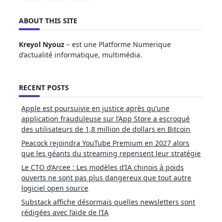
ABOUT THIS SITE
Kreyol Nyouz
– est une Platforme Numerique
d’actualité informatique, multimédia.
RECENT POSTS
Apple est poursuivie en justice après qu’une
application frauduleuse sur l’App Store a escroqué
des utilisateurs de 1,8 million de dollars en Bitcoin
Peacock rejoindra YouTube Premium en 2027 alors
que les géants du streaming repensent leur stratégie
Le CTO d’Arcee : Les modèles d’IA chinois à poids
ouverts ne sont pas plus dangereux que tout autre
logiciel open source
Substack affiche désormais quelles newsletters sont
rédigées avec l’aide de l’IA