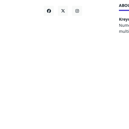
ABOU
Krey
Numer
mult