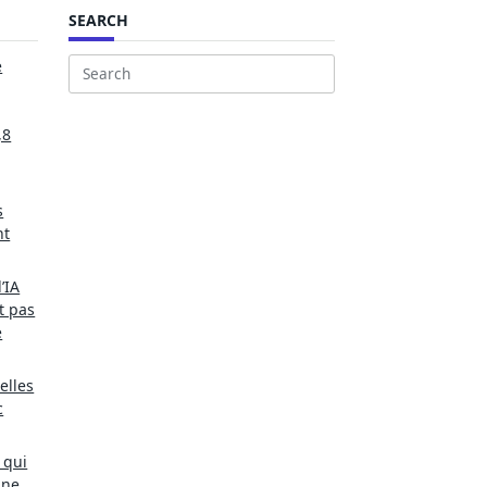
SEARCH
e
Search
for:
,8
s
nt
’IA
t pas
e
elles
c
 qui
une