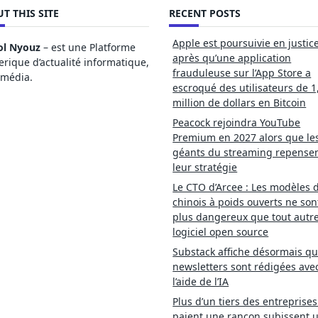
T THIS SITE
RECENT POSTS
Apple est poursuivie en justic
ol Nyouz
– est une Platforme
après qu’une application
ique d’actualité informatique,
frauduleuse sur l’App Store a
imédia.
escroqué des utilisateurs de 1
million de dollars en Bitcoin
Peacock rejoindra YouTube
Premium en 2027 alors que le
géants du streaming repense
leur stratégie
Le CTO d’Arcee : Les modèles d
chinois à poids ouverts ne son
plus dangereux que tout autr
logiciel open source
Substack affiche désormais qu
newsletters sont rédigées ave
l’aide de l’IA
Plus d’un tiers des entreprises
paient une rançon subissent 