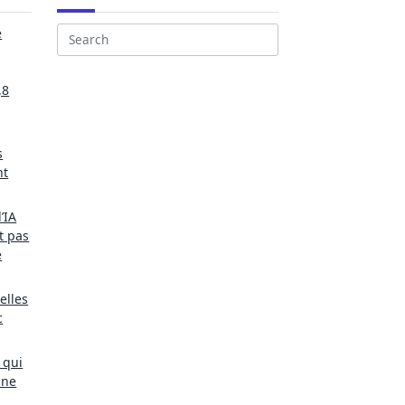
e
Search
for:
,8
s
nt
’IA
t pas
e
elles
c
 qui
une