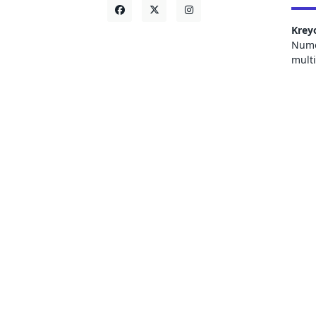
Krey
Numer
mult