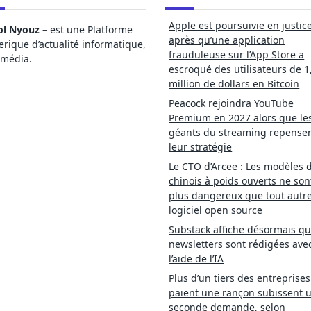
Apple est poursuivie en justic
ol Nyouz
– est une Platforme
après qu’une application
ique d’actualité informatique,
frauduleuse sur l’App Store a
imédia.
escroqué des utilisateurs de 1
million de dollars en Bitcoin
Peacock rejoindra YouTube
Premium en 2027 alors que le
géants du streaming repense
leur stratégie
Le CTO d’Arcee : Les modèles d
chinois à poids ouverts ne son
plus dangereux que tout autr
logiciel open source
Substack affiche désormais qu
newsletters sont rédigées ave
l’aide de l’IA
Plus d’un tiers des entreprises
paient une rançon subissent 
seconde demande, selon