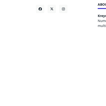
ABOU
Krey
Numer
mult