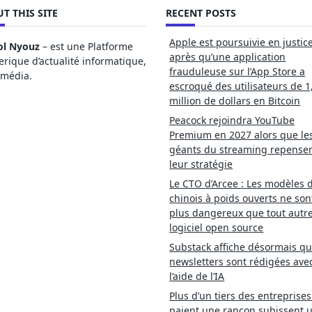
T THIS SITE
RECENT POSTS
Apple est poursuivie en justic
ol Nyouz
– est une Platforme
après qu’une application
ique d’actualité informatique,
frauduleuse sur l’App Store a
imédia.
escroqué des utilisateurs de 1
million de dollars en Bitcoin
Peacock rejoindra YouTube
Premium en 2027 alors que le
géants du streaming repense
leur stratégie
Le CTO d’Arcee : Les modèles d
chinois à poids ouverts ne son
plus dangereux que tout autr
logiciel open source
Substack affiche désormais qu
newsletters sont rédigées ave
l’aide de l’IA
Plus d’un tiers des entreprises
paient une rançon subissent 