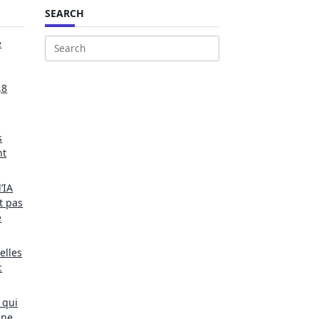
SEARCH
e
Search
for:
,8
s
nt
’IA
t pas
e
elles
c
 qui
une