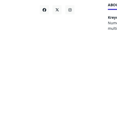
ABOU
Krey
Numer
mult