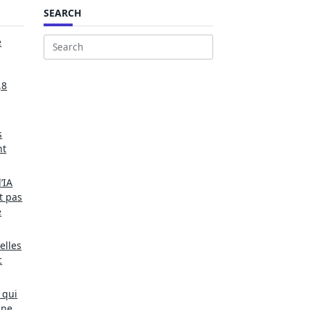
SEARCH
e
Search
for:
,8
s
nt
’IA
t pas
e
elles
c
 qui
une