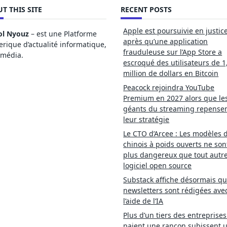
T THIS SITE
RECENT POSTS
Apple est poursuivie en justic
ol Nyouz
– est une Platforme
après qu’une application
ique d’actualité informatique,
frauduleuse sur l’App Store a
imédia.
escroqué des utilisateurs de 1
million de dollars en Bitcoin
Peacock rejoindra YouTube
Premium en 2027 alors que le
géants du streaming repense
leur stratégie
Le CTO d’Arcee : Les modèles d
chinois à poids ouverts ne son
plus dangereux que tout autr
logiciel open source
Substack affiche désormais qu
newsletters sont rédigées ave
l’aide de l’IA
Plus d’un tiers des entreprises
paient une rançon subissent 