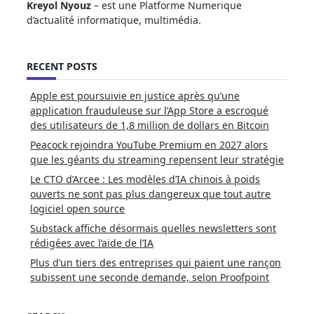
Kreyol Nyouz
– est une Platforme Numerique
d’actualité informatique, multimédia.
RECENT POSTS
Apple est poursuivie en justice après qu’une
application frauduleuse sur l’App Store a escroqué
des utilisateurs de 1,8 million de dollars en Bitcoin
Peacock rejoindra YouTube Premium en 2027 alors
que les géants du streaming repensent leur stratégie
Le CTO d’Arcee : Les modèles d’IA chinois à poids
ouverts ne sont pas plus dangereux que tout autre
logiciel open source
Substack affiche désormais quelles newsletters sont
rédigées avec l’aide de l’IA
Plus d’un tiers des entreprises qui paient une rançon
subissent une seconde demande, selon Proofpoint