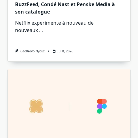
BuzzFeed, Condé Nast et Penske Media à
son catalogue
Netflix expérimente à nouveau de
nouveaux
...
CeoKreyolNyouz
Jul 8, 2026