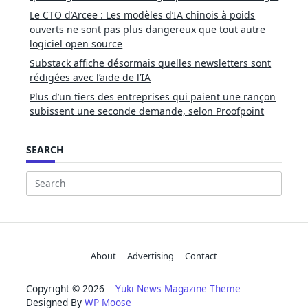
Le CTO d’Arcee : Les modèles d’IA chinois à poids
ouverts ne sont pas plus dangereux que tout autre
logiciel open source
Substack affiche désormais quelles newsletters sont
rédigées avec l’aide de l’IA
Plus d’un tiers des entreprises qui paient une rançon
subissent une seconde demande, selon Proofpoint
SEARCH
Search
for:
About
Advertising
Contact
Copyright © 2026
Yuki News Magazine Theme
Designed By
WP Moose