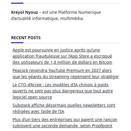
Kreyol Nyouz
– est une Platforme Numerique
d’actualité informatique, multimédia.
RECENT POSTS
Apple est poursuivie en justice après qu’une
application frauduleuse sur l’App Store a escroqué
des utilisateurs de 1,8 million de dollars en Bitcoin
Peacock rejoindra YouTube Premium en 2027 alors
que les géants du streaming repensent leur stratégie
Le CTO d’Arcee : Les modèles d’IA chinois à poids
ouverts ne sont pas plus dangereux que tout autre
logiciel open source
Substack affiche désormais quelles newsletters sont
rédigées avec l’aide de l’IA
Plus d’un tiers des entreprises qui paient une rançon
subissent une seconde demande, selon Proofpoint