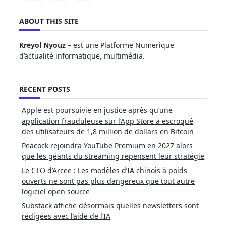
ABOUT THIS SITE
Kreyol Nyouz
– est une Platforme Numerique
d’actualité informatique, multimédia.
RECENT POSTS
Apple est poursuivie en justice après qu’une
application frauduleuse sur l’App Store a escroqué
des utilisateurs de 1,8 million de dollars en Bitcoin
Peacock rejoindra YouTube Premium en 2027 alors
que les géants du streaming repensent leur stratégie
Le CTO d’Arcee : Les modèles d’IA chinois à poids
ouverts ne sont pas plus dangereux que tout autre
logiciel open source
Substack affiche désormais quelles newsletters sont
rédigées avec l’aide de l’IA