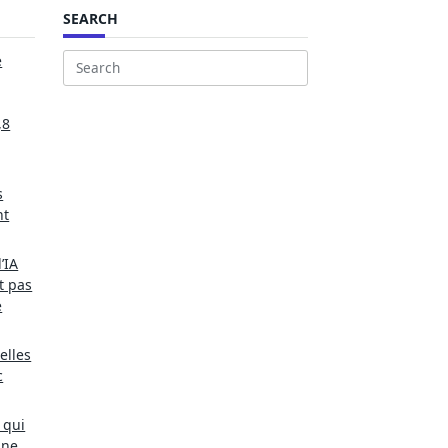
SEARCH
e
Search
for:
,8
s
nt
’IA
t pas
e
elles
c
 qui
une