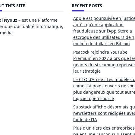
T THIS SITE
RECENT POSTS
Apple est poursuivie en justic
ol Nyouz
– est une Platforme
après qu’une application
ique d’actualité informatique,
frauduleuse sur l’App Store a
imédia.
escroqué des utilisateurs de 1
million de dollars en Bitcoin
Peacock rejoindra YouTube
Premium en 2027 alors que le
géants du streaming repense
leur stratégie
Le CTO d’Arcee : Les modèles d
chinois à poids ouverts ne son
plus dangereux que tout autr
logiciel open source
Substack affiche désormais qu
newsletters sont rédigées ave
l’aide de l’IA
Plus d’un tiers des entreprises
paient une rançon subissent 