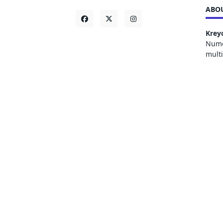
ABOU
Krey
Numer
mult