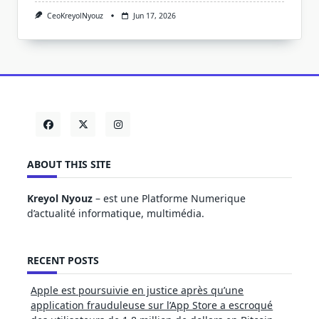
CeoKreyolNyouz
Jun 17, 2026
ABOUT THIS SITE
Kreyol Nyouz
– est une Platforme Numerique
d’actualité informatique, multimédia.
RECENT POSTS
Apple est poursuivie en justice après qu’une
application frauduleuse sur l’App Store a escroqué