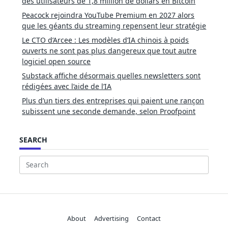
des utilisateurs de 1,8 million de dollars en Bitcoin
Peacock rejoindra YouTube Premium en 2027 alors
que les géants du streaming repensent leur stratégie
Le CTO d’Arcee : Les modèles d’IA chinois à poids
ouverts ne sont pas plus dangereux que tout autre
logiciel open source
Substack affiche désormais quelles newsletters sont
rédigées avec l’aide de l’IA
Plus d’un tiers des entreprises qui paient une rançon
subissent une seconde demande, selon Proofpoint
SEARCH
Search
for:
About
Advertising
Contact