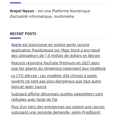
Kreyol Nyouz
– est une Platforme Numerique
d’actualité informatique, multimédia.
RECENT POSTS
Apple est poursuivie en justice après qu’une
application frauduleuse sur l’App Store a escroqué
des utilisateurs de 1,8 million de dollars en Bitcoin
Peacock rejoindra YouTube Premium en 2027 alors
que les géants du streaming repensent leur stratégie
Le CTO d’Arcee : Les modèles d’IA chinois à poids
ouverts ne sont pas plus dangereux que tout autre
logiciel open source
Substack affiche désormais quelles newsletters sont
rédigées avec l’aide de l’IA
Plus d’un tiers des entreprises qui paient une rançon
subissent une seconde demande, selon Proofpoint