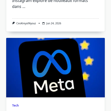
Instagram explore de nouveaux formats
dans
...
CeoKreyolNyouz
Jun 24, 2026
Tech