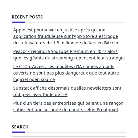
RECENT POSTS
Apple est poursuivie en justice après qu’une
application frauduleuse sur l’App Store a escroqué
des utilisateurs de 1,8 million de dollars en Bitcoin
Peacock rejoindra YouTube Premium en 2027 alors
que les géants du streaming repensent leur stratégie
Le CTO d’Arcee : Les modèles d’IA chinois à poids
ouverts ne sont pas plus dangereux que tout autre
logiciel open source
Substack affiche désormais quelles newsletters sont
rédigées avec l’aide de l’IA
Plus d’un tiers des entreprises qui paient une rançon
subissent une seconde demande, selon Proofpoint
SEARCH