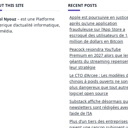
T THIS SITE
RECENT POSTS
Apple est poursuivie en justic
ol Nyouz
– est une Platforme
après qu’une application
ique d’actualité informatique,
frauduleuse sur l’App Store a
imédia.
escroqué des utilisateurs de 1
million de dollars en Bitcoin
Peacock rejoindra YouTube
Premium en 2027 alors que le
géants du streaming repense
leur stratégie
Le CTO d’Arcee : Les modèles d
chinois à poids ouverts ne son
plus dangereux que tout autr
logiciel open source
Substack affiche désormais qu
newsletters sont rédigées ave
l’aide de l’IA
Plus d’un tiers des entreprises
paient une rançon subissent 