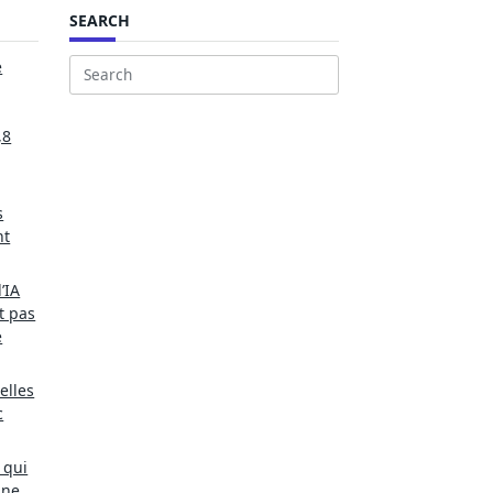
SEARCH
e
Search
for:
,8
s
nt
’IA
t pas
e
elles
c
 qui
une