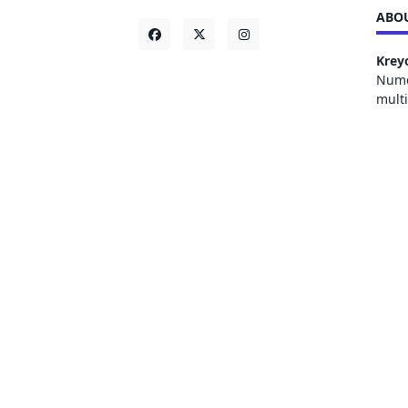
ABOU
Krey
Numer
mult