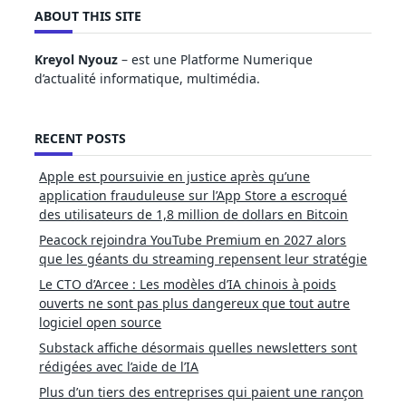
ABOUT THIS SITE
Kreyol Nyouz
– est une Platforme Numerique
d’actualité informatique, multimédia.
RECENT POSTS
Apple est poursuivie en justice après qu’une
application frauduleuse sur l’App Store a escroqué
des utilisateurs de 1,8 million de dollars en Bitcoin
Peacock rejoindra YouTube Premium en 2027 alors
que les géants du streaming repensent leur stratégie
Le CTO d’Arcee : Les modèles d’IA chinois à poids
ouverts ne sont pas plus dangereux que tout autre
logiciel open source
Substack affiche désormais quelles newsletters sont
rédigées avec l’aide de l’IA
Plus d’un tiers des entreprises qui paient une rançon