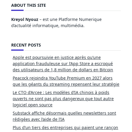
ABOUT THIS SITE
Kreyol Nyouz
– est une Platforme Numerique
d’actualité informatique, multimédia.
RECENT POSTS
Apple est poursuivie en justice après qu’une
application frauduleuse sur l’App Store a escroqué
des utilisateurs de 1,8 million de dollars en Bitcoin
Peacock rejoindra YouTube Premium en 2027 alors
que les géants du streaming repensent leur stratégie
Le CTO d’Arcee : Les modèles d’IA chinois à poids
ouverts ne sont pas plus dangereux que tout autre
logiciel open source
Substack affiche désormais quelles newsletters sont
rédigées avec l’aide de l’IA
Plus d’un tiers des entreprises qui paient une rançon