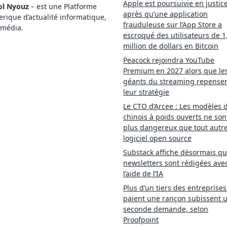
Apple est poursuivie en justic
ol Nyouz
– est une Platforme
après qu’une application
ique d’actualité informatique,
frauduleuse sur l’App Store a
imédia.
escroqué des utilisateurs de 1
million de dollars en Bitcoin
Peacock rejoindra YouTube
Premium en 2027 alors que le
géants du streaming repense
leur stratégie
Le CTO d’Arcee : Les modèles d
chinois à poids ouverts ne son
plus dangereux que tout autr
logiciel open source
Substack affiche désormais qu
newsletters sont rédigées ave
l’aide de l’IA
Plus d’un tiers des entreprises
paient une rançon subissent 
seconde demande, selon
Proofpoint