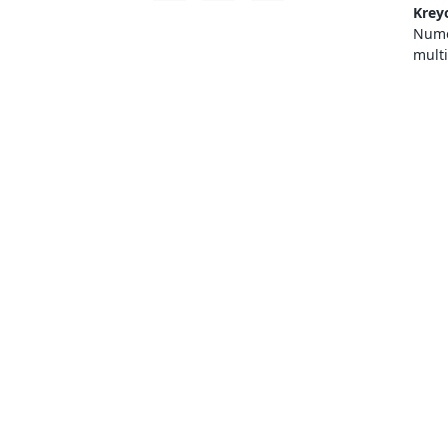
Krey
Numer
mult