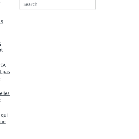
e
Search
for:
,8
s
nt
’IA
t pas
e
elles
c
 qui
une