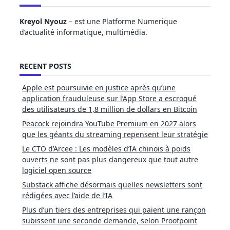
Kreyol Nyouz
– est une Platforme Numerique
d’actualité informatique, multimédia.
RECENT POSTS
Apple est poursuivie en justice après qu’une
application frauduleuse sur l’App Store a escroqué
des utilisateurs de 1,8 million de dollars en Bitcoin
Peacock rejoindra YouTube Premium en 2027 alors
que les géants du streaming repensent leur stratégie
Le CTO d’Arcee : Les modèles d’IA chinois à poids
ouverts ne sont pas plus dangereux que tout autre
logiciel open source
Substack affiche désormais quelles newsletters sont
rédigées avec l’aide de l’IA
Plus d’un tiers des entreprises qui paient une rançon
subissent une seconde demande, selon Proofpoint